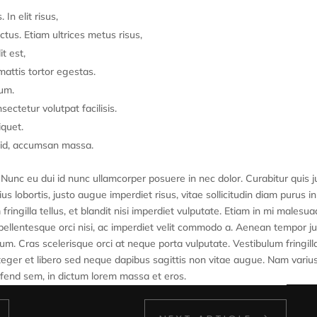
In elit risus,
ectus. Etiam ultrices metus risus,
it est,
mattis tortor egestas.
um.
ectetur volutpat facilisis.
iquet.
 id, accumsan massa.
. Nunc eu dui id nunc ullamcorper posuere in nec dolor. Curabitur quis j
rius lobortis, justo augue imperdiet risus, vitae sollicitudin diam purus in
gilla tellus, et blandit nisi imperdiet vulputate. Etiam in mi malesua
ellentesque orci nisi, ac imperdiet velit commodo a. Aenean tempor j
m. Cras scelerisque orci at neque porta vulputate. Vestibulum fringill
teger et libero sed neque dapibus sagittis non vitae augue. Nam varius
ifend sem, in dictum lorem massa et eros.