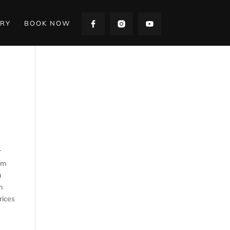
RY
BOOK NOW
r
am
a
m
rices