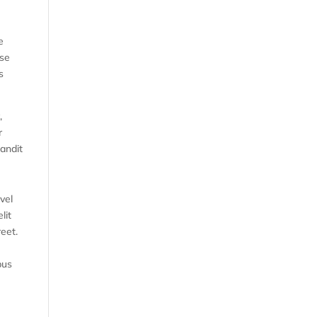
e
sse
s
,
r
landit
vel
lit
reet.
bus