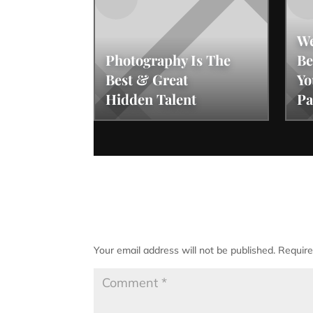
We
Photography Is The
Be
Best & Great
Yo
Hidden Talent
Pa
Submit a Comment
Your email address will not be published.
Require