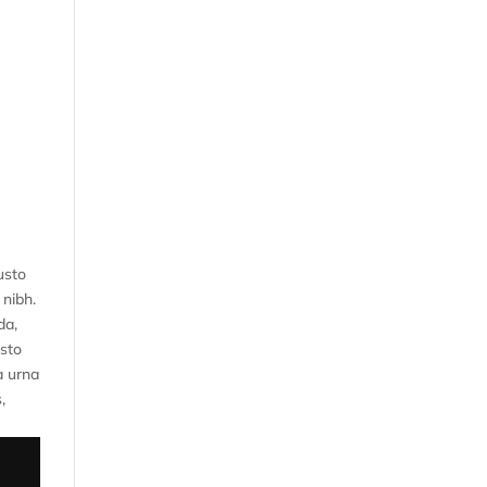
usto
 nibh.
da,
usto
a urna
,