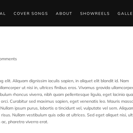
NAL
COVER SONGS
ABOUT
SHOWREELS
GALLE
Trust Images by our Camera
comments
elit. Aliquam dignissim iaculis sapien, in aliquet elit blandit id. Nam
 ullamcorper ut nisi in, ultrices finibus eros. Vivamus gravida ullamcorpe
ibulum rhoncus viverra, nibh quam pellentesque ligula, eget lacinia qu
us orci. Curabitur sed maximus sapien, eget venenatis leo. Mauris mass
ullam ipsum purus, lobortis a tincidunt vel, vulputate vel sem. Aliqua
 risus. Nullam vestibulum quis odio at ultrices. Sed eget aliquet nisi, ult
 ac, pharetra viverra erat.