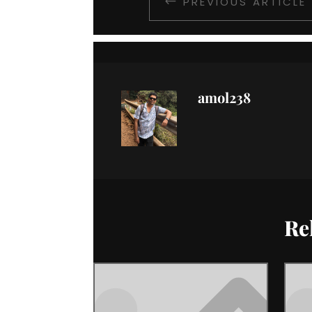
PREVIOUS ARTICLE
#
amol238
Re