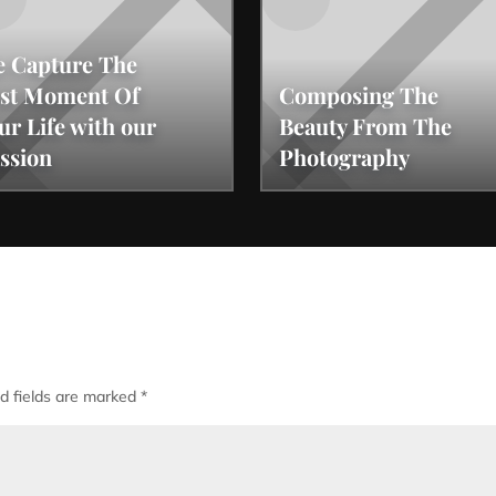
 Capture The
st Moment Of
Composing The
ur Life with our
Beauty From The
ssion
Photography
d fields are marked
*