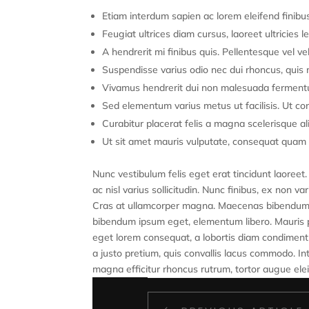
Etiam interdum sapien ac lorem eleifend finibus. 
Feugiat ultrices diam cursus, laoreet ultricies l
A hendrerit mi finibus quis. Pellentesque vel vel
Suspendisse varius odio nec dui rhoncus, quis 
Vivamus hendrerit dui non malesuada ferment
Sed elementum varius metus ut facilisis. Ut cons
Curabitur placerat felis a magna scelerisque al
Ut sit amet mauris vulputate, consequat quam
Nunc vestibulum felis eget erat tincidunt laoreet
ac nisl varius sollicitudin. Nunc finibus, ex non va
Cras at ullamcorper magna. Maecenas bibendum frin
bibendum ipsum eget, elementum libero. Mauris p
eget lorem consequat, a lobortis diam condimentu
a justo pretium, quis convallis lacus commodo. In
magna efficitur rhoncus rutrum, tortor augue ele