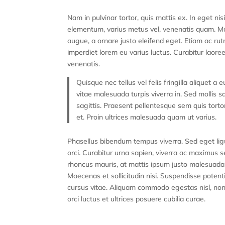
Curabitur faucibus lacus 
Nam in pulvinar tortor, quis mattis ex. In eget nisi
elementum, varius metus vel, venenatis quam. Maur
augue, a ornare justo eleifend eget. Etiam ac rut
imperdiet lorem eu varius luctus. Curabitur laore
venenatis.
Quisque nec tellus vel felis fringilla aliquet a e
vitae malesuada turpis viverra in. Sed mollis s
sagittis. Praesent pellentesque sem quis tortor 
et. Proin ultrices malesuada quam ut varius.
Phasellus bibendum tempus viverra. Sed eget ligul
orci. Curabitur urna sapien, viverra ac maximus s
rhoncus mauris, at mattis ipsum justo malesuada l
Maecenas et sollicitudin nisi. Suspendisse potent
cursus vitae. Aliquam commodo egestas nisl, non
orci luctus et ultrices posuere cubilia curae.
Lorem ipsum dolor sit ame