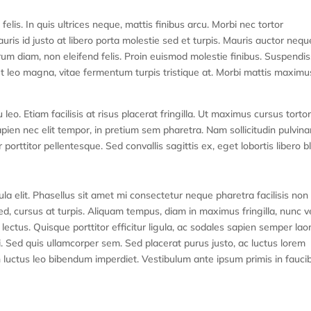
vestibulum rhoncus
 felis. In quis ultrices neque, mattis finibus arcu. Morbi nec tortor
is id justo at libero porta molestie sed et turpis. Mauris auctor nequ
rum diam, non eleifend felis. Proin euismod molestie finibus. Suspendi
et leo magna, vitae fermentum turpis tristique at. Morbi mattis maximu
u leo. Etiam facilisis at risus placerat fringilla. Ut maximus cursus tortor
apien nec elit tempor, in pretium sem pharetra. Nam sollicitudin pulvina
porttitor pellentesque. Sed convallis sagittis ex, eget lobortis libero b
a elit. Phasellus sit amet mi consectetur neque pharetra facilisis non 
ed, cursus at turpis. Aliquam tempus, diam in maximus fringilla, nunc ve
ectus. Quisque porttitor efficitur ligula, ac sodales sapien semper lao
i. Sed quis ullamcorper sem. Sed placerat purus justo, ac luctus lorem
 luctus leo bibendum imperdiet. Vestibulum ante ipsum primis in fauci
t.