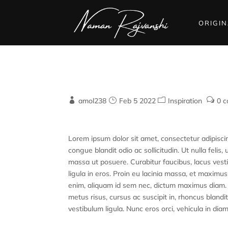
ORIGI
I Don’t Trust Words I 
amol238
Feb 5 2022
Inspiration
0 
Lorem ipsum dolor sit amet, consectetur adipiscing 
congue blandit odio ac sollicitudin. Ut nulla felis,
massa ut posuere. Curabitur faucibus, lacus vest
ligula in eros. Proin eu lacinia massa, et maxim
enim, aliquam id sem nec, dictum maximus diam. N
metus risus, cursus ac suscipit in, rhoncus blandit
vestibulum ligula. Nunc eros orci, vehicula in diam